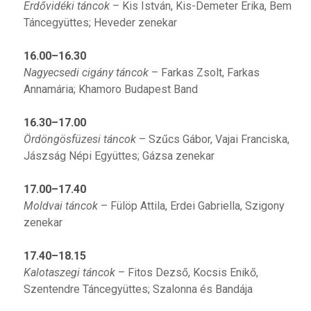
Erdővidéki táncok
– Kis István, Kis-Demeter Erika, Bem
Táncegyüttes; Heveder zenekar
16.00–16.30
Nagyecsedi cigány táncok
– Farkas Zsolt, Farkas
Annamária; Khamoro Budapest Band
16.30–17.00
Ördöngösfüzesi táncok
– Szűcs Gábor, Vajai Franciska,
Jászság Népi Együttes; Gázsa zenekar
17.00–17.40
Moldvai táncok
– Fülöp Attila, Erdei Gabriella, Szigony
zenekar
17.40–18.15
Kalotaszegi táncok
– Fitos Dezső, Kocsis Enikő,
Szentendre Táncegyüttes; Szalonna és Bandája