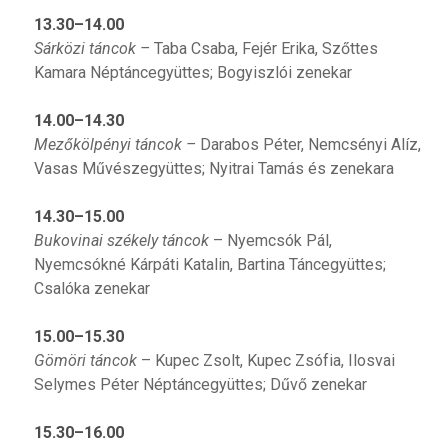
13.30–14.00
Sárközi táncok –
Taba Csaba, Fejér Erika, Szőttes
Kamara Néptáncegyüttes; Bogyiszlói zenekar
14.00–14.30
Mezőkölpényi táncok –
Darabos Péter, Nemcsényi Alíz,
Vasas Művészegyüttes; Nyitrai Tamás és zenekara
14.30–15.00
Bukovinai székely táncok
– Nyemcsók Pál,
Nyemcsókné Kárpáti Katalin, Bartina Táncegyüttes;
Csalóka zenekar
15.00–15.30
Gömöri táncok
– Kupec Zsolt, Kupec Zsófia, Ilosvai
Selymes Péter Néptáncegyüttes; Dűvő zenekar
15.30–16.00