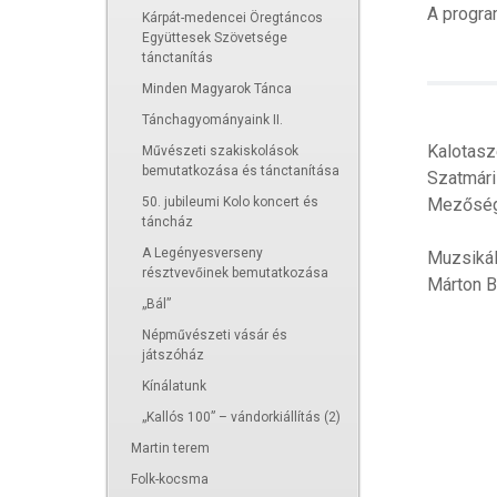
A progra
Kárpát-medencei Öregtáncos
Együttesek Szövetsége
tánctanítás
Minden Magyarok Tánca
Tánchagyományaink II.
Kalotasz
Művészeti szakiskolások
bemutatkozása és tánctanítása
Szatmári
Mezőség
50. jubileumi Kolo koncert és
táncház
A Legényesverseny
Muzsikál
résztvevőinek bemutatkozása
Márton B
„Bál”
Népművészeti vásár és
játszóház
Kínálatunk
„Kallós 100” – vándorkiállítás (2)
Martin terem
Folk-kocsma