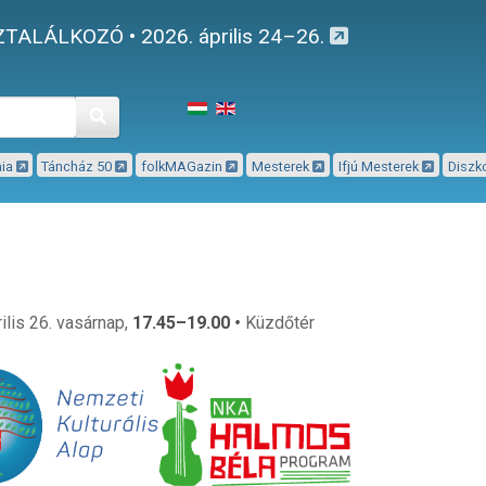
TALÁLKOZÓ • 2026. április 24–26.
Keresés
mia
Táncház 50
folkMAGazin
Mesterek
Ifjú Mesterek
Diszk
ilis 26. vasárnap,
17.45–19.00
•
Küzdőtér