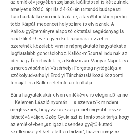
az emlékév jegyében zajlanak, kiállítással is készülnek,
amelyet a 2026. április 24-26-án tartandó budapesti
Táncháztalálkozón mutatnak be, a későbbiekben pedig
több Kárpát-medencei helyszínre is elvisznek. A
Kallós-gyűjteményre alapozó oktatási segédanyag is
születik 4-9 éves gyerekek számára, ezzel is
szeretnék közelebb vinni a néprajzkutató hagyatékát a
legfiatalabb generációhoz. Kallós-műsorral indulnak az
idei nagy fesztiválok is, a Kolozsvári Magyar Napok és
a marosvásárhelyi Vásárhelyi Forgatag nyitógálája, a
székelyudvarhelyi Erdélyi Táncháztalálkozó központi
témáját is a Kallós-életmű szolgáltatja.
Bár a hagyaték akár ötven emlékévre is elegendő lenne
– Kelemen László nyomán –, a szervezők mindent
megtesznek, hogy az örökség minél nagyobb része
láthatóvá váljon. Szép Gyula azt is fontosnak tartja, hogy
az emlékévben „az igazi, csendes gyűjtő-kutató
szellemiségét kell életben tartani”, hiszen maga az