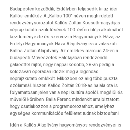
Budapesten kezdődik, Erdélyben teljesedik ki az idei
Kallós-emlékév. A „Kallós 100” néven meghirdetett
rendezvénysorozatot Kallós Zoltán Kossuth-nagydíjas
néprajzkutató születésének 100. évfordulója alkalmából
kezdeményezte és szervezi a Hagyományok Háza, az
Erdélyi Hagyományok Háza Alapítvány és a válaszúti
Kallós Zoltán Alapítvány. Az emlékév március 24-én a
budapesti Művészetek Palotájában rendezendő
gálaesttel rajtol, négy nappal később, 28-án pedig a
kolozsvári operában idézik meg a legendás
néprajzkutató emlékét. Miközben ez alig több puszta
szólamnál, hiszen Kallós Zoltán 2018-as halála óta is
folyamatosan jelen van a népi kultúra ápolói, megélői és
művelői körében. Balla Ferenc mindenkit arra biztatott,
hogy csatlakozzon a programsorozathoz, amelyhez
egységes kommunikációs felületet tudnak biztosítani.
Idén a Kallós Alapítvány hagyományos rendezvényei is