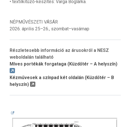
• textilkitűző-készítés: Varga Boglárka.
NÉPMŰVÉSZETI VÁSÁR
2026. április 25–26., szombat–vasárnap
Részletesebb információ az árusokról a NESZ
weboldalán található
Míves portékák forgataga (Küzdőtér – A helyszín)
Kézművesek a színpad két oldalán (Küzdőtér – B
helyszín)