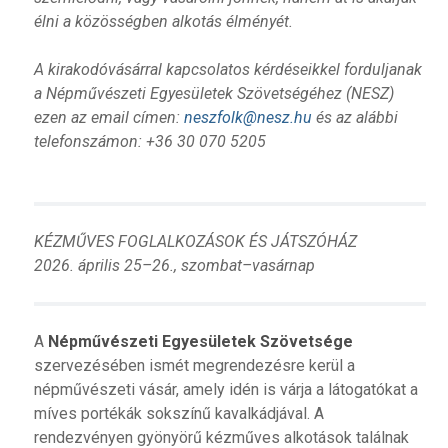
élni a közösségben alkotás élményét.
A kirakodóvásárral kapcsolatos kérdéseikkel forduljanak
a Népművészeti Egyesületek Szövetségéhez (NESZ)
ezen az email címen:
neszfolk@nesz.hu
és az alábbi
telefonszámon: +36 30 070 5205
KÉZMŰVES FOGLALKOZÁSOK ÉS JÁTSZÓHÁZ
2026. április 25–26., szombat–vasárnap
A
Népművészeti Egyesületek Szövetsége
szervezésében ismét megrendezésre kerül a
népművészeti vásár, amely idén is várja a látogatókat a
míves portékák sokszínű kavalkádjával. A
rendezvényen gyönyörű kézműves alkotások találnak