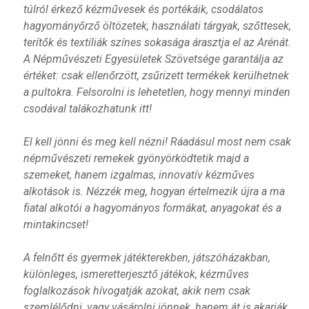
túlról érkező kézművesek és portékáik, csodálatos
hagyományőrző öltözetek, használati tárgyak, szőttesek,
terítők és textíliák színes sokasága árasztja el az Arénát.
A Népművészeti Egyesületek Szövetsége garantálja az
értéket: csak ellenőrzött, zsűrizett termékek kerülhetnek
a pultokra. Felsorolni is lehetetlen, hogy mennyi minden
csodával talákozhatunk itt!
El kell jönni és meg kell nézni! Ráadásul most nem csak
népművészeti remekek gyönyörködtetik majd a
szemeket, hanem izgalmas, innovatív kézműves
alkotások is. Nézzék meg, hogyan értelmezik újra a ma
fiatal alkotói a hagyományos formákat, anyagokat és a
mintakincset!
A felnőtt és gyermek játékterekben, játszóházakban,
különleges, ismeretterjesztő játékok, kézműves
foglalkozások hívogatják azokat, akik nem csak
szemlélődni, vagy vásárolni jönnek, hanem át is akarják