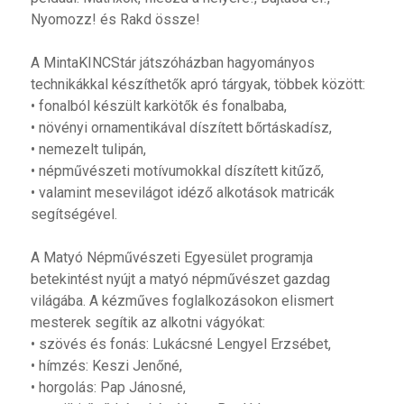
Nyomozz! és Rakd össze!
A MintaKINCStár játszóházban hagyományos
technikákkal készíthetők apró tárgyak, többek között:
• fonalból készült karkötők és fonalbaba,
• növényi ornamentikával díszített bőrtáskadísz,
• nemezelt tulipán,
• népművészeti motívumokkal díszített kitűző,
• valamint mesevilágot idéző alkotások matricák
segítségével.
A Matyó Népművészeti Egyesület programja
betekintést nyújt a matyó népművészet gazdag
világába. A kézműves foglalkozásokon elismert
mesterek segítik az alkotni vágyókat:
• szövés és fonás: Lukácsné Lengyel Erzsébet,
• hímzés: Keszi Jenőné,
• horgolás: Pap Jánosné,