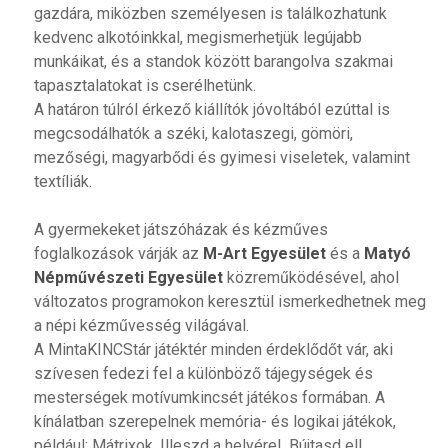
gazdára, miközben személyesen is találkozhatunk
kedvenc alkotóinkkal, megismerhetjük legújabb
munkáikat, és a standok között barangolva szakmai
tapasztalatokat is cserélhetünk.
A határon túlról érkező kiállítók jóvoltából ezúttal is
megcsodálhatók a széki, kalotaszegi, gömöri,
mezőségi, magyarbődi és gyimesi viseletek, valamint
textíliák.
A gyermekeket játszóházak és kézműves
foglalkozások várják az
M-Art Egyesület
és a
Matyó
Népművészeti Egyesület
közreműködésével, ahol
változatos programokon keresztül ismerkedhetnek meg
a népi kézművesség világával.
A MintaKINCStár játéktér minden érdeklődőt vár, aki
szívesen fedezi fel a különböző tájegységek és
mesterségek motívumkincsét játékos formában. A
kínálatban szerepelnek memória- és logikai játékok,
például: Mátrixok, Illeszd a helyére!, Bújtasd el!,