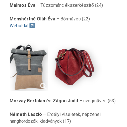
Malmos Éva
– Tűzzománc ékszerkészítő (24)
Menyhértné Oláh Éva
– Bőrműves (22)
Weboldal
Morvay Bertalan és Zágon Judit
–
üvegműves (53)
Németh László
– Erdélyi viseletek, népzenei
hanghordozók, kiadványok (17)