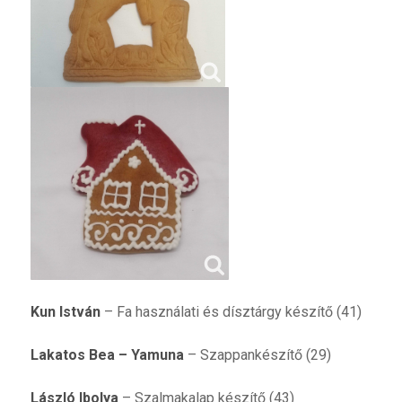
Kun István
– Fa használati és dísztárgy készítő (41)
Lakatos Bea – Yamuna
– Szappankészítő (29)
László Ibolya
– Szalmakalap készítő (43)