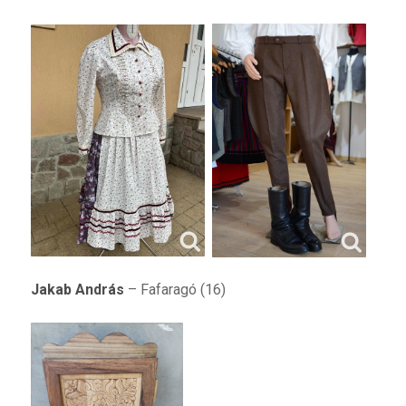
Jakab András
– Fafaragó (16)