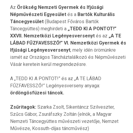
Az
Örökség Nemzeti Gyermek és Ifjúsági
Népművészeti Egyesület
és a
Bartók Kulturális
Táncegyesület
(Budapest Főváros Bartók
Táncegyüttes) meghirdeti a
„TEDD KI A PONTOT!”
XXVII. Nemzetközi Legényesversenyt
és az
„A TE
LÁBAD FŰZFAVESSZŐ!” VI. Nemzetközi Gyermek és
Ifjúsági Legényesversenyt
, mely idén örömünkre
ismét az Országos Táncháztalálkozó és Népművészeti
Vásár keretein kerül megrendezésre.
A „TEDD KI A PONTOT!” és az „A TE LÁBAD
FŰZFAVESSZŐ!” Legényesverseny anyaga:
ördöngösfüzesi táncok.
Zsűritagok:
Szarka Zsolt, Sikentáncz Szilveszter,
Szűcs Gábor, Zsuráfszky Zoltán (elnök, a Magyar
Nemzeti Táncegyüttes művészeti vezetője, Nemzet
Művésze, Kossuth-díjas táncművész)