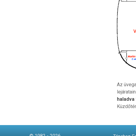
Az üvega
lejáratai
haladva
Küzdőtér
© 1982 - 2026