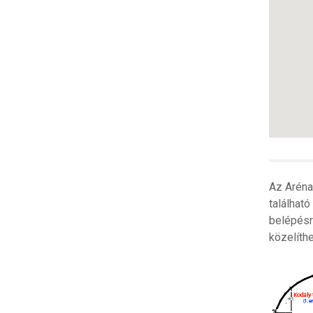
Az Aréna
találhat
belépésre
közelíth