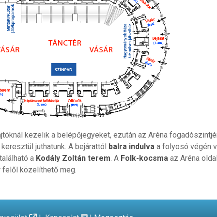
jtóknál kezelik a belépőjegyeket, ezután az Aréna fogadószintj
n keresztül juthatunk. A bejárattól
balra indulva
a folyosó végén 
található a
Kodály Zoltán terem
. A
Folk-kocsma
az Aréna oldal
 felől közelíthető meg.