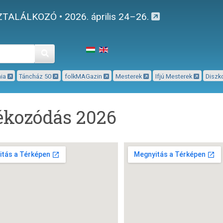
TALÁLKOZÓ • 2026. április 24–26.
Keresés
mia
Táncház 50
folkMAGazin
Mesterek
Ifjú Mesterek
Diszk
ékozódás 2026