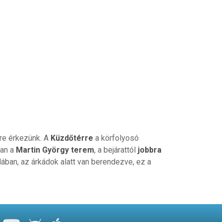
ére érkezünk. A
Küzdőtérre
a körfolyosó
van a
Martin György terem
, a bejárattól
jobbra
ában, az árkádok alatt van berendezve, ez a