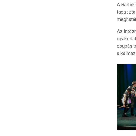
A Bartók
tapaszta
meghatár
Az intéz
gyakorla
csupán t
alkalmaz