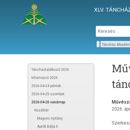
XLV. TÁNCHÁZ
Táncház Akadé
Műv
Táncháztalálkozó 2026
Információ 2026
tán
2026-04-24 péntek
2026-04-25 szombat
Művésze
2026-04-26 vasárnap
2026. ápr
Küzdőtér
Magonc nyitány
Szerkesz
Aprók Bálja II.