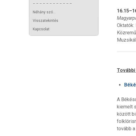
– – – – – – – – – – – –
16.15–1
Néhány szó...
Magyarpa
Visszatekintés
Oktatók:
Kapcsolat
Közreműk
Muzsikál
További
Béké
A Békésc
kiemelt 
között bi
folklóri
tovább a