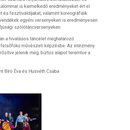
alkalommal is kiemelkedő eredményeket ért el
és fesztiváldíjakat, valamint koreográfiáik
növendékek egyéni versenyeken is eredményesen
fjúsági szólótáncversenyeken.
kan a hivatásos táncélet meghatározó
 a felsőfokú művészeti képzésbe. Az intézmény
sítve jelenik meg, biztos alapot teremtve a
nt Bíró Éva és Husvéth Csaba