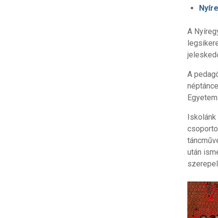
Nyír
A Nyíreg
legsiker
jelesked
A pedagó
néptánce
Egyetem 
Iskolánk
csoporto
táncművé
után ism
szerepel