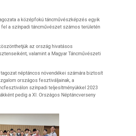
tagozata a középfokú táncművészképzés egyik
 fel a színpadi táncművészet számos területén
öszönthetjük az ország hivatásos
zisztenseiként, valamint a Magyar Táncművészeti
i tagozat néptáncos növendékei számára biztosít
galom országos fesztiváljainak, a
ncfesztiválon színpadi teljesítményükkel 2023
stákként pedig a XI. Országos Néptáncverseny