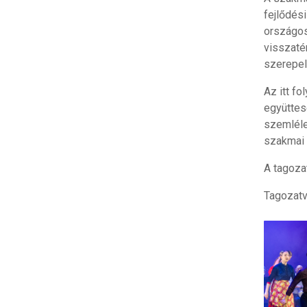
fejlődés
országos 
visszaté
szerepel
Az itt f
együttes
szemléle
szakmai 
A tagoza
Tagozatv