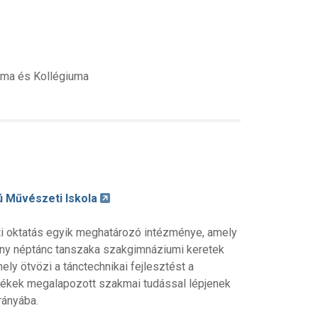
ma és Kollégiuma
ú Művészeti Iskola
 oktatás egyik meghatározó intézménye, amely
ény néptánc tanszaka szakgimnáziumi keretek
ely ötvözi a tánctechnikai fejlesztést a
ndékek megalapozott szakmai tudással lépjenek
rányába.