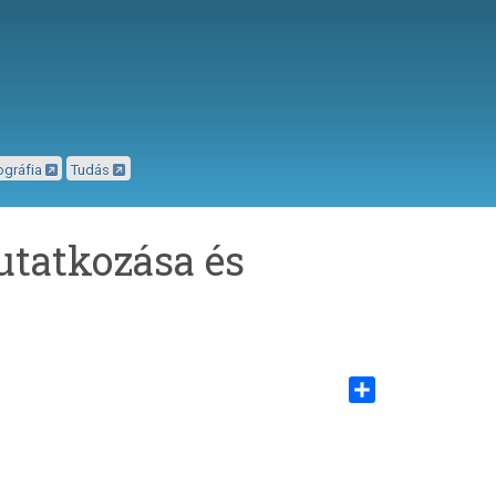
ográfia
Tudás
utatkozása és
Share