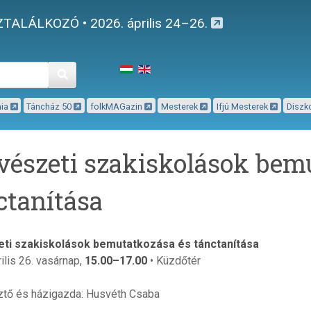
TALÁLKOZÓ • 2026. április 24–26.
Keresés
mia
Táncház 50
folkMAGazin
Mesterek
Ifjú Mesterek
Diszk
észeti szakiskolások bem
ctanítása
ti szakiskolások bemutatkozása és tánctanítása
ilis 26. vasárnap,
15.00–17.00
• Küzdőtér
tő és házigazda: Husvéth Csaba