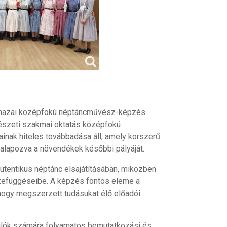
 hazai középfokú néptáncművész-képzés
észeti szakmai oktatás középfokú
nak hiteles továbbadása áll, amely korszerű
alapozva a növendékek későbbi pályáját.
utentikus néptánc elsajátításában, miközben
szefüggéseibe. A képzés fontos eleme a
 hogy megszerzett tudásukat élő előadói
nulók számára folyamatos bemutatkozási és