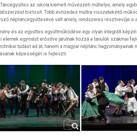
 Táncegyüttes az iskola kiemelt művészeti műhelye, amely egyb
latszerzést biztosít. Több évtizedes múltra visszatekintő műkö
ozó néptáncegyüttesévé vált amely, rendszeres résztvevője a
mény és az együttes együttműködése egy olyan integrált képzés
ti elemek egymást erősítve járulnak hozzá a tanulók szakmai f
echnikai tudást ad át, hanem a magyar néptánc hagyományainak
ásának képességét is fejleszti.