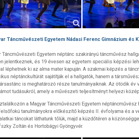
ar Táncművészeti Egyetem Nádasi Ferenc Gimnázium és K
 Táncművészeti Egyetem néptánc szakirányú táncművész hallga
n jelentkeznek, és 19 évesen az egyetem speciális képzési l
al léphetnek ki az alma mater kapuján. A szakmai képzés a tánc
ikus néptánckultúrát sajátítják el a hallgatók, hanem a társművés
ársastánc is meghatározó része tanulmányaiknak. Az ötödik év 
ámot tudásukról, amely a művészeti teljesítményt helyezi közé
ztalálkozón a Magyar Táncművészeti Egyetem néptáncművész h
felsőfokú tanulmányokra előkészítő képzés II. évfolyama és a v
latkai táncokat láthatunk tőlük, majd a küzdőtéren a közönséggel
ráfszky Zoltán és Hortobágyi Gyöngyvér.