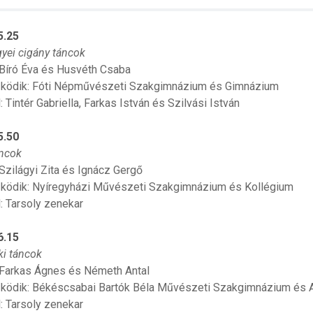
5.25
yei cigány táncok
 Bíró Éva és Husvéth Csaba
ködik: Fóti Népművészeti Szakgimnázium és Gimnázium
 Tintér Gabriella, Farkas István és Szilvási István
5.50
áncok
 Szilágyi Zita és Ignácz Gergő
ödik: Nyíregyházi Művészeti Szakgimnázium és Kollégium
: Tarsoly zenekar
6.15
i táncok
 Farkas Ágnes és Németh Antal
ödik: Békéscsabai Bartók Béla Művészeti Szakgimnázium és A
: Tarsoly zenekar