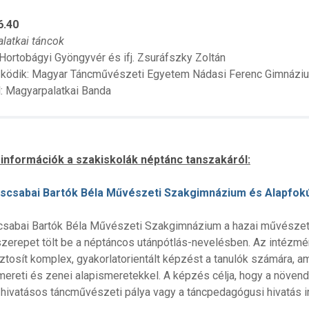
6.40
latkai táncok
 Hortobágyi Gyöngyvér és ifj. Zsuráfszky Zoltán
ödik: Magyar Táncművészeti Egyetem Nádasi Ferenc Gimnáziu
: Magyarpalatkai Banda
 információk a szakiskolák néptánc tanszakáról:
scsabai Bartók Béla Művészeti Szakgimnázium és Alapfok
sabai Bartók Béla Művészeti Szakgimnázium a hazai művészeti
szerepet tölt be a néptáncos utánpótlás-nevelésben. Az intézm
ztosít komplex, gyakorlatorientált képzést a tanulók számára, am
smereti és zenei alapismeretekkel. A képzés célja, hogy a növe
 hivatásos táncművészeti pálya vagy a táncpedagógusi hivatás i