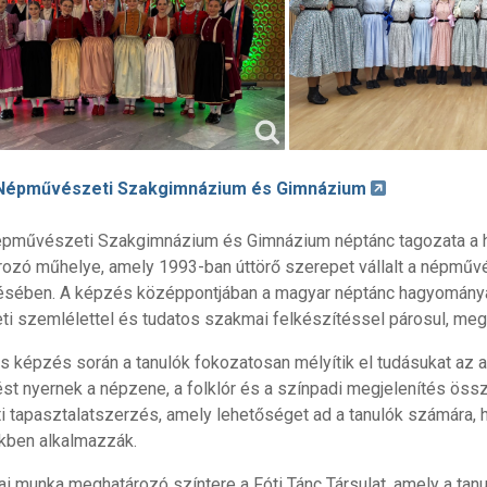
 Népművészeti Szakgimnázium és Gimnázium
épművészeti Szakgimnázium és Gimnázium néptánc tagozata a
ozó műhelye, amely 1993-ban úttörő szerepet vállalt a népműv
sében. A képzés középpontjában a magyar néptánc hagyományai
i szemlélettel és tudatos szakmai felkészítéssel párosul, meg
s képzés során a tanulók fokozatosan mélyítik el tudásukat az a
ést nyernek a népzene, a folklór és a színpadi megjelenítés ös
ti tapasztalatszerzés, amely lehetőséget ad a tanulók számára,
kben alkalmazzák.
i munka meghatározó színtere a Fóti Tánc Társulat, amely a ta