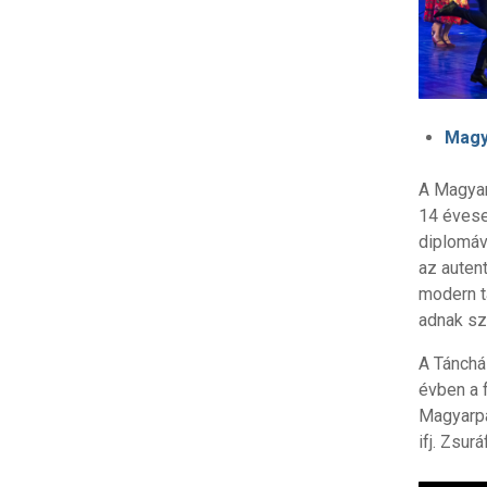
Magy
A Magyar
14 évese
diplomáv
az autent
modern t
adnak sz
A Tánchá
évben a 
Magyarpa
ifj. Zsu