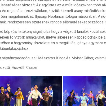
i lehetőséget biztosít. Az együttes az elmúlt időszakban több 
és regionális fesztiválokon, köztük kiemelt arany minősítéseket 
rően megjelennek az Ifjúsági Néptáncantológia műsorában. A 
nek, rendszeresen szereznek rangos elismeréseket országos i
olyó képzés hatékonyságát jelzi, hogy a végzett tanulók közül so
eiben folytatják munkájukat, illetve sikeresen kapcsolódnak be
tében a hagyomány tisztelete és a megújulás igénye egymást erő
kibontakozáshoz.
t néptáncpedagógusai: Mészáros Kinga és Molnár Gábor, valami
ezető: Husvéth Csaba